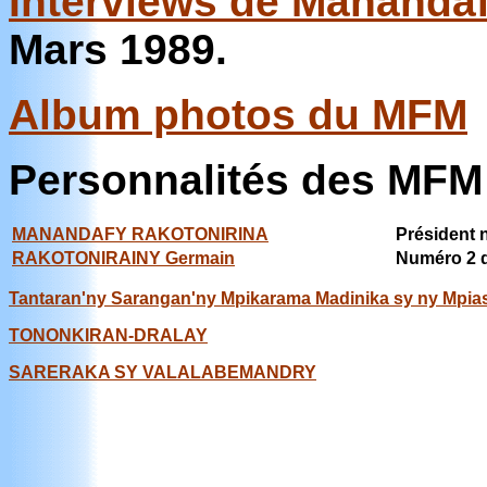
Interviews de Mananda
Mars 1989.
Album photos du MFM
Personnalités des MFM
MANANDAFY RAKOTONIRINA
Président 
RAKOTONIRAINY Germain
Numéro 2 
Tantaran'ny Sarangan'ny Mpikarama Madinika sy ny Mpiasa
TONONKIRAN-DRALAY
SARERAKA SY VALALABEMANDRY